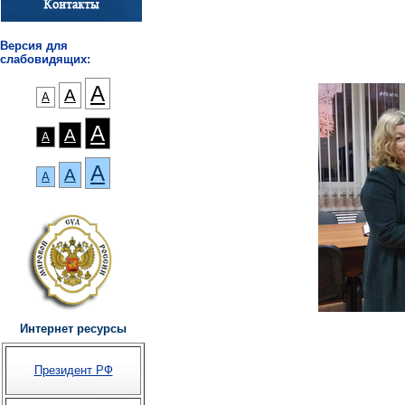
Версия для
слабовидящих:
А
А
А
А
А
А
А
А
А
Интернет ресурсы
Президент РФ