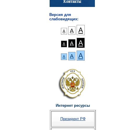
Версия для
слабовидящих:
А
А
А
А
А
А
А
А
А
Интернет ресурсы
Президент РФ