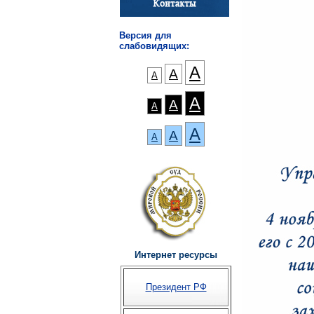
Версия для
слабовидящих:
А
А
А
А
А
А
А
А
А
Интернет ресурсы
Президент РФ