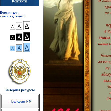
Версия для
слабовидящих:
А
А
А
А
А
А
А
А
А
Интернет ресурсы
Президент РФ