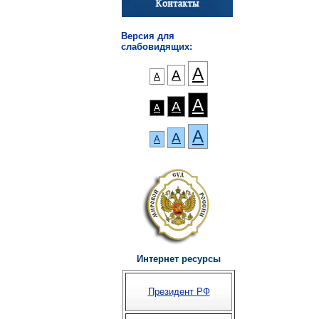
Версия для
слабовидящих:
А
А
А
А
А
А
А
А
А
Интернет ресурсы
Президент РФ