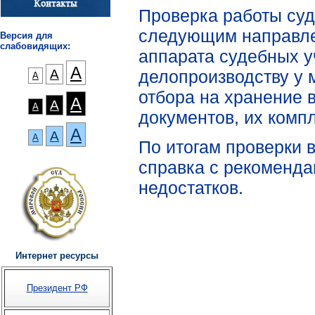
Проверка работы суд
следующим направле
Версия для
слабовидящих:
аппарата судебных у
А
делопроизводству у 
А
А
отбора на хранение в
А
А
А
документов, их компл
А
А
А
По итогам проверки 
справка с рекоменд
недостатков.
Интернет ресурсы
Президент РФ