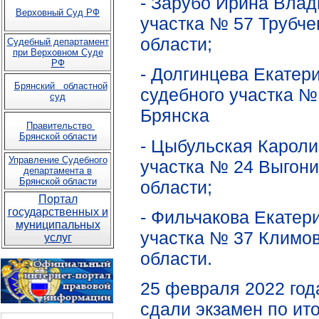
- Зарубо Ирина Влад
Верховный Суд РФ
участка № 57 Трубче
области;
Судебный департамент
при Верховном Суде
РФ
- Долгинцева Екатер
Брянский областной
судебного участка № 
суд
Брянска
Правительство
Брянской области
- Цыбульская Кароли
Управление Судебного
участка № 24 Выгони
департамента в
Брянской области
области;
Портал
государственных и
- Фильчакова Екатер
муниципальных
участка № 37 Климов
услуг
области.
25 февраля 2022 год
сдали экзамен по и