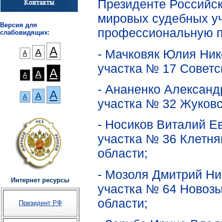
Президенте Российс
мировых судебных у
Версия для
профессиональную пе
слабовидящих:
А
- Мачковяк Юлия Ник
А
А
участка № 17 Советск
А
А
А
- Ананенко Александ
А
А
А
участка № 32 Жуковс
- Носиков Виталий Е
участка № 36 Клетня
области;
- Мозоля Дмитрий Ни
Интернет ресурсы
участка № 64 Новозы
области;
Президент РФ