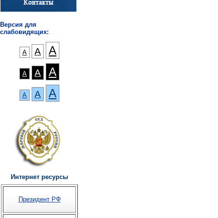
Версия для
слабовидящих:
А
А
А
А
А
А
А
А
А
Интернет ресурсы
Президент РФ