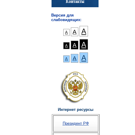
Версия для
слабовидящих:
А
А
А
А
А
А
А
А
А
Интернет ресурсы
Президент РФ