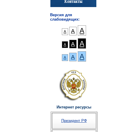
Версия для
слабовидящих:
А
А
А
А
А
А
А
А
А
Интернет ресурсы
Президент РФ