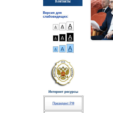
Версия для
слабовидящих:
А
А
А
А
А
А
А
А
А
Интернет ресурсы
Президент РФ