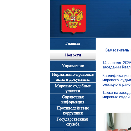
Заместитель 
14 апреля 2026
заседании Квал
Квалификацион
мирового судьи
Бежицкого район
Также на засед
мировых судей.