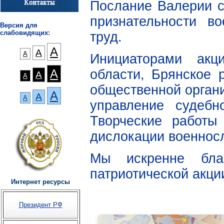
Послание Валерии с
признательности в
Версия для
слабовидящих:
труд.
А
А
А
Инициаторами акц
области, Брянское 
А
А
А
общественной орган
А
А
А
управление судебн
Творческие работы
дислокации военнос
Мы искренне бла
патриотической акци
Интернет ресурсы
Президент РФ