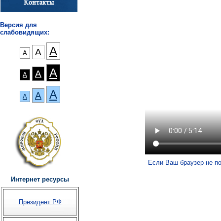
Версия для
слабовидящих:
А
А
А
А
А
А
А
А
А
Если Ваш браузер не п
Интернет ресурсы
Президент РФ