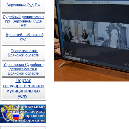
Верховный Суд РФ
Судебный департамент
при Верховном Суде
РФ
Брянский областной
суд
Правительство
Брянской области
Управление Судебного
департамента в
Брянской области
Портал
государственных и
муниципальных
услуг