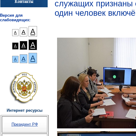
служащих признаны 
один человек включё
Версия для
слабовидящих:
А
А
А
А
А
А
А
А
А
Интернет ресурсы
Президент РФ