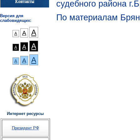
судебного района г.Б
По материалам Брянс
Версия для
слабовидящих:
А
А
А
А
А
А
А
А
А
Интернет ресурсы
Президент РФ