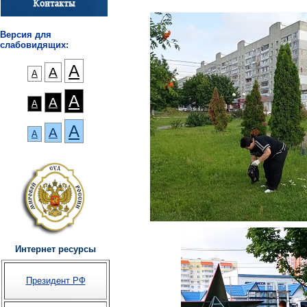
Версия для
слабовидящих:
А
А
А
А
А
А
А
А
А
Интернет ресурсы
Президент РФ