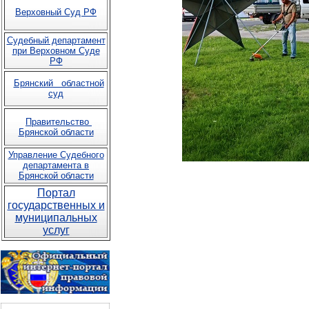
Верховный Суд РФ
Судебный департамент
при Верховном Суде
РФ
Брянский областной
суд
Правительство
Брянской области
Управление Судебного
департамента в
Брянской области
Портал
государственных и
муниципальных
услуг