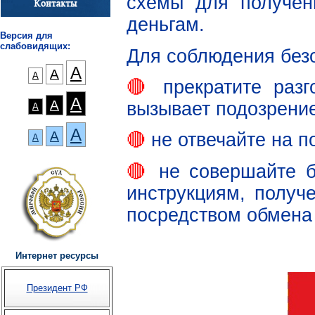
схемы для получе
деньгам.
Версия для
слабовидящих:
Для соблюдения без
А
А
А
🔴
прекратите разг
А
А
вызывает подозрение
А
А
А
🔴
не отвечайте на 
А
🔴
не совершайте б
инструкциям, получ
посредством обмена
Интернет ресурсы
Президент РФ