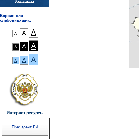
Версия для
слабовидящих:
А
А
А
А
А
А
А
А
А
Интернет ресурсы
Президент РФ