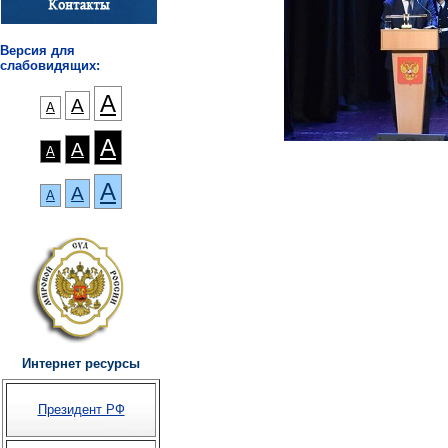
Версия для
слабовидящих:
А
А
А
А
А
А
А
А
А
Интернет ресурсы
Президент РФ