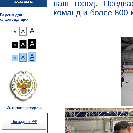
наш город. Предва
команд и более 800 
Версия для
слабовидящих:
А
А
А
А
А
А
А
А
А
Интернет ресурсы
Президент РФ