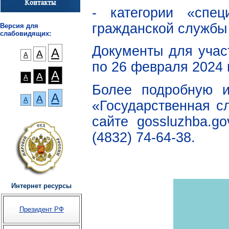
- категории «спе
гражданской службы 
Версия для
слабовидящих:
Документы для учас
А
А
А
по 26 февраля 2024 
А
А
А
Более подробную 
А
А
А
«Государственная с
сайте gossluzhba.g
(4832) 74-64-38.
Интернет ресурсы
Президент РФ