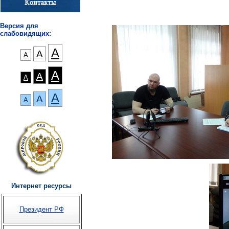
Версия для
слабовидящих:
А
А
А
А
А
А
А
А
А
Интернет ресурсы
Президент РФ