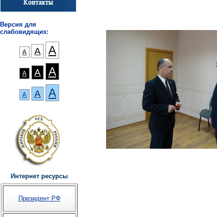
Версия для
слабовидящих:
А
А
А
А
А
А
А
А
А
Интернет ресурсы
Президент РФ