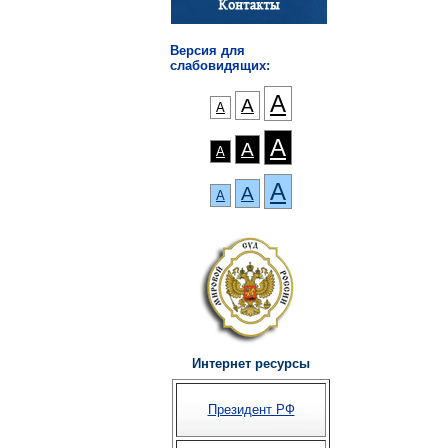
Версия для
слабовидящих:
А
А
А
А
А
А
А
А
А
Интернет ресурсы
Президент РФ