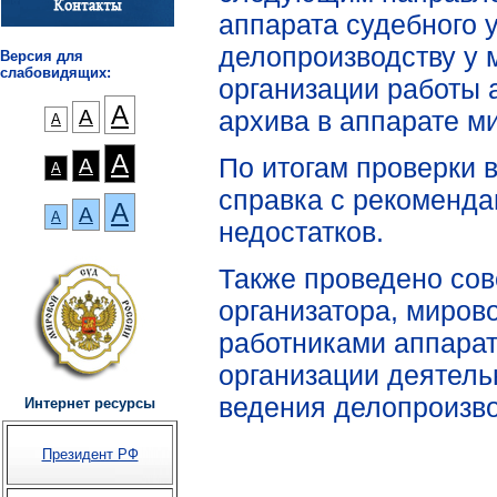
аппарата судебного 
делопроизводству у 
Версия для
слабовидящих:
организации работы 
А
архива в аппарате ми
А
А
А
По итогам проверки 
А
А
справка с рекоменд
А
А
А
недостатков.
Также проведено сов
организатора, мирово
работниками аппара
организации деятель
ведения делопроизво
Интернет ресурсы
Президент РФ