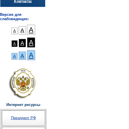
Версия для
слабовидящих:
А
А
А
А
А
А
А
А
А
Интернет ресурсы
Президент РФ