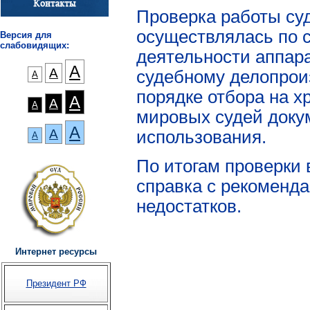
Проверка работы суд
осуществлялась по 
Версия для
слабовидящих:
деятельности аппара
А
А
судебному делопроиз
А
порядке отбора на х
А
А
А
мировых судей докум
А
А
использования.
А
По итогам проверки 
справка с рекоменд
недостатков.
Интернет ресурсы
Президент РФ