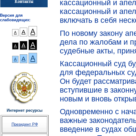
кассационный и апе
кассационный и апел
Версия для
включать в себя неск
слабовидящих:
А
По новому закону ап
А
А
дела по жалобам и п
А
А
А
судебные акты, прин
А
А
А
Кассационный суд б
для федеральных су
Он будет рассматрив
вступившие в законн
новым и вновь откры
Одновременно с нача
Интернет ресурсы
важные законодатель
Президент РФ
введение в судах о