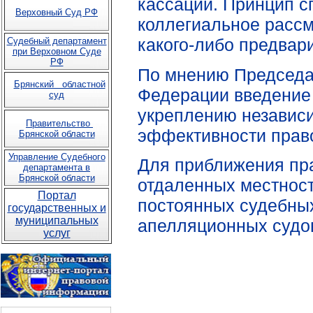
кассации. Принцип с
Верховный Суд РФ
коллегиальное рассм
какого-либо предвар
Судебный департамент
при Верховном Суде
РФ
По мнению Председа
Брянский областной
Федерации введение 
суд
укреплению независ
Правительство
эффективности прав
Брянской области
Управление Судебного
Для приближения пр
департамента в
Брянской области
отдаленных местност
Портал
постоянных судебных
государственных и
муниципальных
апелляционных судо
услуг