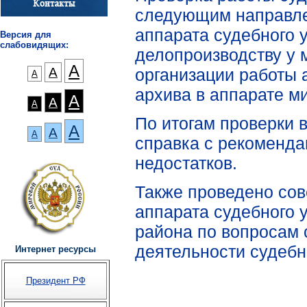
следующим направле
аппарата судебного 
Версия для
слабовидящих:
делопроизводству у 
А
организации работы 
А
А
архива в аппарате ми
А
А
А
По итогам проверки 
А
А
А
справка с рекоменд
недостатков.
Также проведено со
аппарата судебного 
района по вопросам 
деятельности судебн
Интернет ресурсы
Президент РФ