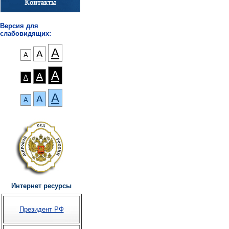
Версия для
слабовидящих:
А
А
А
А
А
А
А
А
А
Интернет ресурсы
Президент РФ