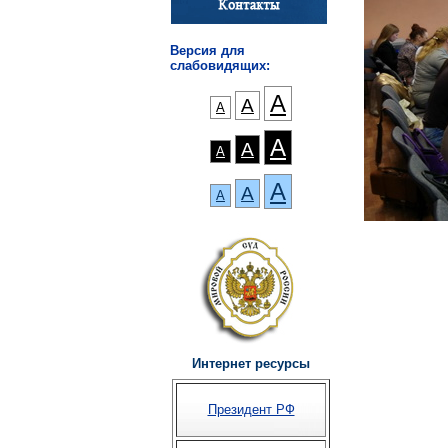
Версия для
слабовидящих:
А
А
А
А
А
А
А
А
А
Интернет ресурсы
Президент РФ