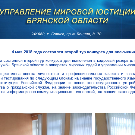
4 мая 2018 года состоялся второй тур конкурса для включени
да состоялся второй тур конкурса для включения в кадровый резерв д
лужбы Брянской области в аппаратах мировых судей и управлении миров
уществлена оценка личностных и профессиональных качеств и знан
и тестирования по следующим блокам: на знание государственного язык
нституции Российской Федерации и основ конституционного устро
тва о гражданской службе, на знание законодательства Российской Фе
сти информационно-коммуникационных технологий, на знание законод