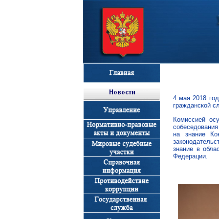
4 мая 2018 го
гражданской с
Комиссией ос
собеседования 
на знание Ко
законодательс
знание в обла
Федерации.