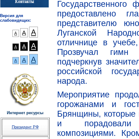
Государственного 
предоставлено гл
Версия для
слабовидящих:
представителю юн
А
Луганской Народ
А
А
отличнице в учебе
А
А
А
Прозвучал гимн 
А
А
подчеркнув значите
А
российской госуд
народа.
Мероприятие продо
горожанами и гос
Брянщины, которые 
Интернет ресурсы
и порадовали 
Президент РФ
композициями. Кро