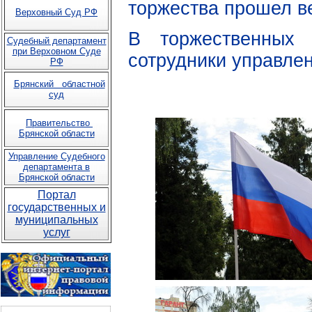
торжества прошел в
Верховный Суд РФ
В торжественных 
Судебный департамент
при Верховном Суде
сотрудники управле
РФ
Брянский областной
суд
Правительство
Брянской области
Управление Судебного
департамента в
Брянской области
Портал
государственных и
муниципальных
услуг