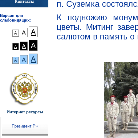
п. Суземка состоялс
К подножию монум
Версия для
слабовидящих:
цветы. Митинг зав
А
А
А
салютом в память о 
А
А
А
А
А
А
Интернет ресурсы
Президент РФ